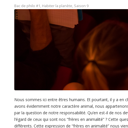
Bac de philo #1
,
Habiter la planète
,
Saison 9
Nous sommes ici entre êtres humains. Et pourtant, il y a en
avons évidemment notre caractère animal, nous appartenons à 
par la question de notre responsabilité. Qu’en est-il de nos 
l’égard de ceux qui sont nos “frères en animalité” ? Cette que
différents. Cette expression de “frères en animalité” nous vie