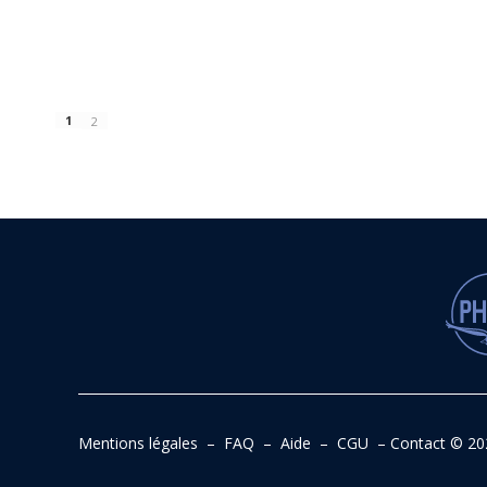
1
2
Mentions légales
–
FAQ
–
Aide
–
CGU
–
Contact
© 20