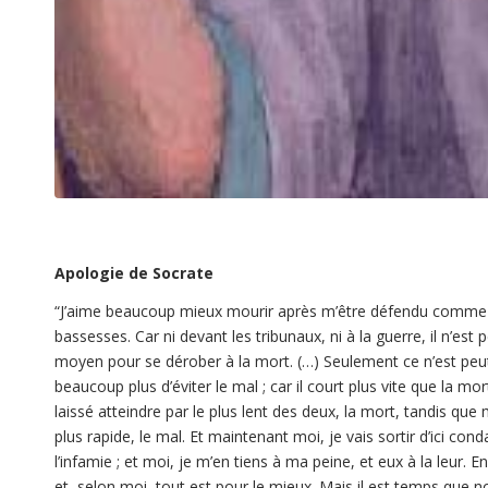
Apologie de Socrate
“J’aime beaucoup mieux mourir après m’être défendu comme je l
bassesses. Car ni devant les tribunaux, ni à la guerre, il n’es
moyen pour se dérober à la mort. (…) Seulement ce n’est peut-êtr
beaucoup plus d’éviter le mal ; car il court plus vite que la mo
laissé atteindre par le plus lent des deux, la mort, tandis que 
plus rapide, le mal. Et maintenant moi, je vais sortir d’ici c
l’infamie ; et moi, je m’en tiens à ma peine, et eux à la leur. 
et, selon moi, tout est pour le mieux. Mais il est temps que n