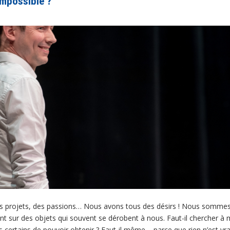
’impossible ?
s projets, des passions… Nous avons tous des désirs ! Nous sommes 
nt sur des objets qui souvent se dérobent à nous. Faut-il chercher à m
ertains de pouvoir obtenir ? Faut-il même – parce que rien n’est vrai