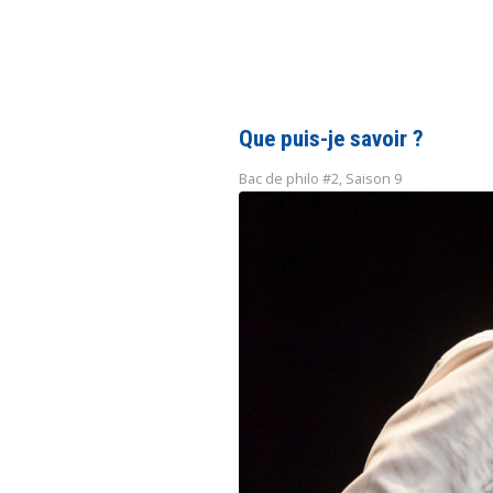
Que puis-je savoir ?
Bac de philo #2
,
Saison 9