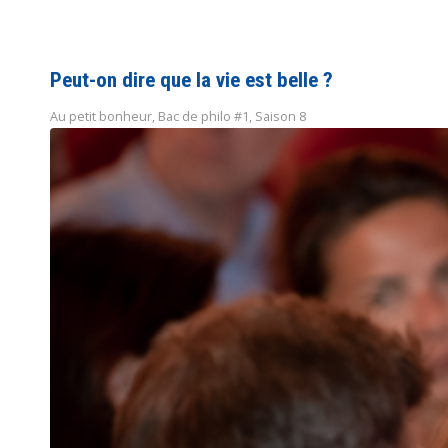
Peut-on dire que la vie est belle ?
Au petit bonheur
,
Bac de philo #1
,
Saison 8