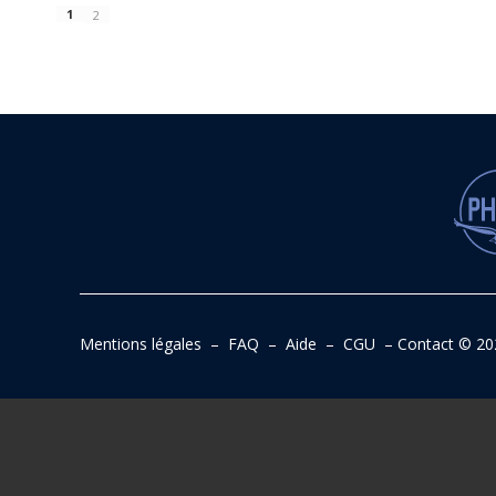
1
2
Mentions légales
–
FAQ
–
Aide
–
CGU
–
Contact
© 20