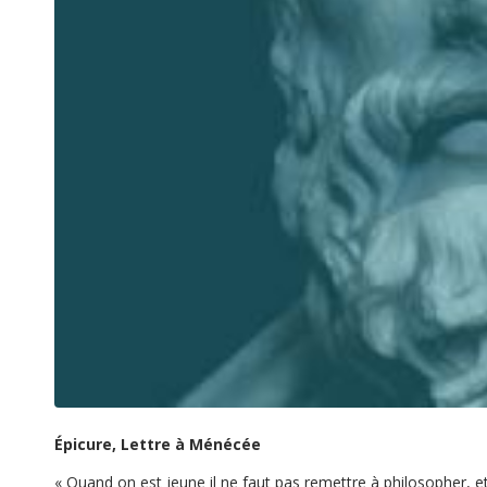
Épicure, Lettre à Ménécée
« Quand on est jeune il ne faut pas remettre à philosopher, et