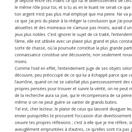
Je dépose entre tes mains ce qui fut le divertissement de certa
le même rôle pour toi, et si tu as en le lisant ne serait-ce que 
ton argent n’est pas plus mal employé que ma peine. Ne va p
ce que j’ai pris du plaisir à la rédiger la conclusion que j’ai p
alouettes et des moineaux ne s’amuse pas moins, aurait-il un
jeux plus nobles. C’est ignorer le sujet de ce traité, l’entende
l’âme, elle est utilisée avec un plaisir plus grand et plus cons
sorte de chasse, où la poursuite constitue la plus grande parti
connaissance constitue une découverte, non seulement nouvel
moins.
Comme l’oeil en effet, l’entendement juge de ses objets selon s
découvre, peu préoccupé de ce qui lui a échappé parce que ce
l’aumône, quand on ne se satisfait plus paresseusement des r
propres pensées pour trouver et suivre la vérité, on ne peut m
de la recherche aura sa joie, qui le récompensera de sa peine
même si on ne peut guère se vanter de grands butins.
Tel est, cher lecteur, le plaisir de ceux qui laissent divaguer l
envier puisqu’elles te procurent l’occasion d’un divertissemen
oeuvre tes propres réflexions ; c’est à elle que je me réfère, s
aveuglément empruntées à d’autres, ce qu’elles sont n’a pas 