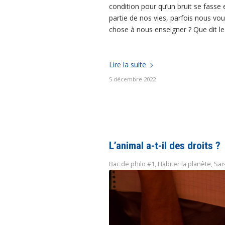
condition pour qu’un bruit se fasse e
partie de nos vies, parfois nous vou
chose à nous enseigner ? Que dit le 
Lire la suite
5 décembre 2022
L’animal a-t-il des droits ?
Bac de philo #1
,
Habiter la planète
,
Sai