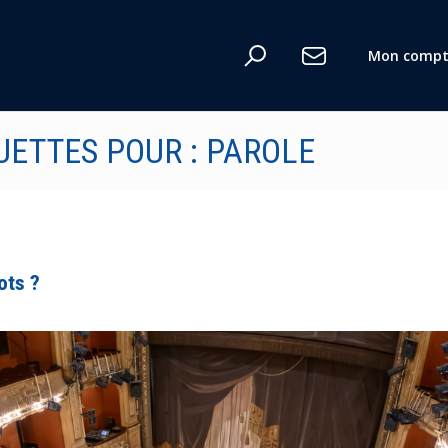
Mon compt
UETTES POUR : PAROLE
ots ?