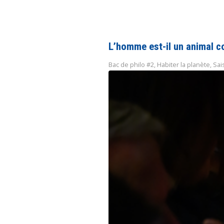
L’homme est-il un animal c
Bac de philo #2
,
Habiter la planète
,
Sai