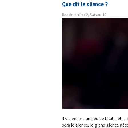
Que dit le silence ?
Bac de philo #2
,
Saison 10
Il y a encore un peu de bruit… et le
sera le silence, le grand silence né