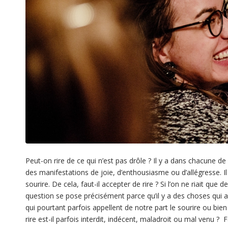
Peut-on rire de ce qui n’est pas drôle ? Il y a dans chacune de
des manifestations de joie, d’enthousiasme ou d’allégresse. I
sourire. De cela, faut-il accepter de rire ? Si l’on ne riait que 
question se pose précisément parce qu’il y a des choses qui
qui pourtant parfois appellent de notre part le sourire ou bien 
rire est-il parfois interdit, indécent, maladroit ou mal venu ? 