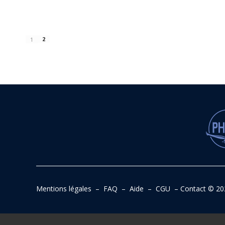
2
1
Mentions légales
–
FAQ
–
Aide
–
CGU
–
Contact
© 20