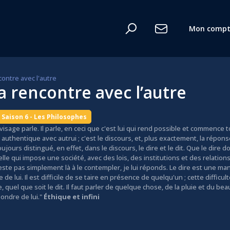
Mon compt
n
contre avec l'autre
la rencontre avec l’autre
Saison 6 - Les Philosophes
visage parle. Il parle, en ceci que c'est lui qui rend possible et commence to
n authentique avec autrui ; c'est le discours, et, plus exactement, la répons
oujours distingué, en effet, dans le discours, le dire et le dit. Que le dire
 qui impose une société, avec des lois, des institutions et des relations so
te
reste pas simplement là à le contempler, je lui réponds. Le dire est une man
e de lui. Il est difficile de se taire en présence de quelqu'un ; cette diffi
e, quel que soit le dit. Il faut parler de quelque chose, de la pluie et du b
pondre de lui."
Éthique et infini