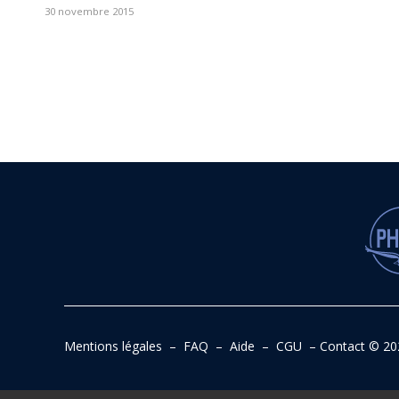
30 novembre 2015
Mentions légales
–
FAQ
–
Aide
–
CGU
–
Contact
© 20