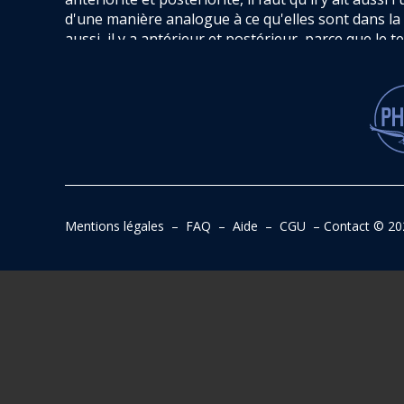
d'une manière analogue à ce qu'elles sont dans la
aussi, il y a antérieur et postérieur, parce que le
toujours et sont corrélatifs entre eux. (...). »
Mentions légales
–
FAQ
–
Aide
–
CGU
–
Contact
© 20