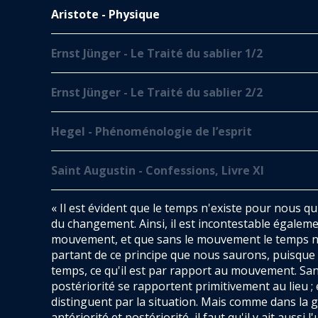
Aristote - Physique
Ernst Jünger - Le Traité du sablier 1/2
Ernst Jünger - Le Traité du sablier 2/2
Hegel - Phénoménologie de l’esprit
Saint Augustin - Confessions, Livre XI
« Il est évident que le temps n'existe pour nous q
du changement. Ainsi, il est incontestable égalemen
mouvement, et que sans le mouvement le temps n'e
partant de ce principe que nous saurons, puisque
temps, ce qu'il est par rapport au mouvement. Sans
postériorité se rapportent primitivement au lieu ; et
distinguent par la situation. Mais comme dans la g
antériorité et postériorité, il faut qu'il y ait aussi